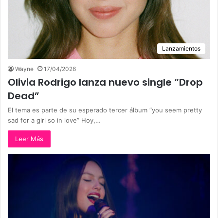
Lanzamientos
Wayne
17/04/2026
Olivia Rodrigo lanza nuevo single “Drop
Dead”
El tema es parte de su esperado tercer álbum “you seem pretty
sad for a girl so in love” Hoy,…
Leer Más