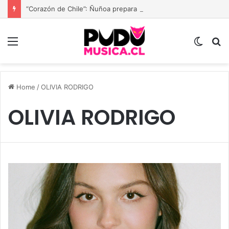
“Corazón de Chile”: Ñuñoa prepara una gran fiesta dieciochera para celebrar las Fiestas Patrias
Menu
Switc
B
skin
Home
/
OLIVIA RODRIGO
OLIVIA RODRIGO