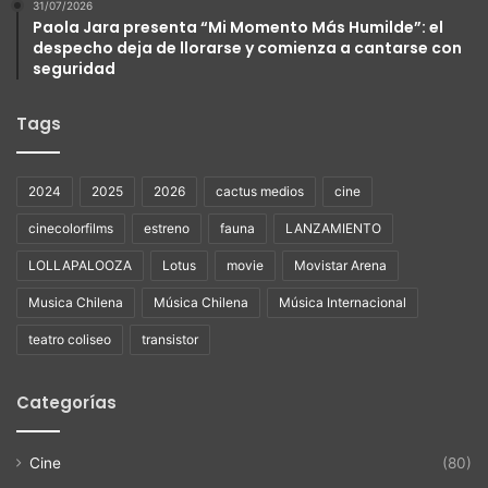
31/07/2026
Paola Jara presenta “Mi Momento Más Humilde”: el
despecho deja de llorarse y comienza a cantarse con
seguridad
Tags
2024
2025
2026
cactus medios
cine
cinecolorfilms
estreno
fauna
LANZAMIENTO
LOLLAPALOOZA
Lotus
movie
Movistar Arena
Musica Chilena
Música Chilena
Música Internacional
teatro coliseo
transistor
Categorías
Cine
(80)