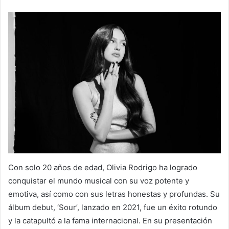
Con solo 20 años de edad, Olivia Rodrigo ha logrado
conquistar el mundo musical con su voz potente y
emotiva, así como con sus letras honestas y profundas. Su
álbum debut, ‘Sour’, lanzado en 2021, fue un éxito rotundo
y la catapultó a la fama internacional. En su presentación