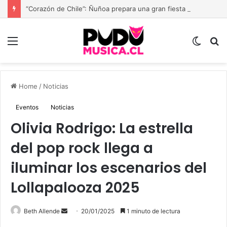
“Corazón de Chile”: Ñuñoa prepara una gran fiesta dieciochera para celebrar las Fiestas Patrias
Menu
Switch
B
skin
Home
/
Noticias
Eventos
Noticias
Olivia Rodrigo: La estrella
del pop rock llega a
iluminar los escenarios del
Lollapalooza 2025
Send
Beth Allende
20/01/2025
1 minuto de lectura
an