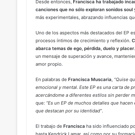
Desde entonces,
Francisca
ha trabajado inca
canciones que no sólo exploran sonidos soul
más experimentales, abrazando influencias qu
Uno de los aspectos más destacados del EP e
procesos íntimos de crecimiento y reflexión.
C
abarca temas de ego, pérdida, duelo y placer
un mensaje de superación y avance, manteniend
amor propio.
En palabras de
Francisca Muscaria
,
“Quise que
emocional y mental. Este EP es una carta de 
acercándome a diferentes estilos sin perder m
que:
“Es un EP de muchos detalles que hacen 
que destacan por su identidad”
.
El trabajo de
Francisca
ha sido influenciado po
hasta Kendrick Lamar, así como por su formació