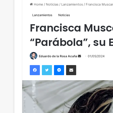
Home
/
Noticias
/
Lanzamientos
/
Francisca Muscar
Lanzamientos
Noticias
Francisca Musc
“Parábola”, su 
Send
Eduardo de la Rosa Acuña
01/05/2024
an
Facebook
Twitter
Messenger
Compartir por correo
email