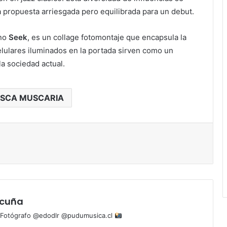
na propuesta arriesgada pero equilibrada para un debut.
ano
Seek
, es un collage fotomontaje que encapsula la
elulares iluminados en la portada sirven como un
a sociedad actual.
ISCA MUSCARIA
Acuña
cl Fotógrafo @edodlr @pudumusica.cl