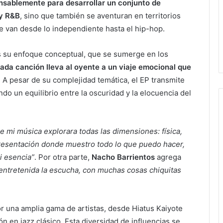
nsablemente para desarrollar un conjunto de
 y R&B
, sino que también se aventuran en territorios
e van desde lo independiente hasta el hip-hop.
s su enfoque conceptual, que se sumerge en los
ada canción lleva al oyente a un viaje emocional que
. A pesar de su complejidad temática, el EP transmite
o un equilibrio entre la oscuridad y la elocuencia del
 mi música explorara todas las dimensiones: física,
presentación donde muestro todo lo que puedo hacer,
i esencia”
. Por otra parte,
Nacho Barrientos
agrega
entretenida la escucha, con muchas cosas chiquitas
r una amplia gama de artistas, desde Hiatus Kaiyote
n en jazz clásico. Esta diversidad de influencias se