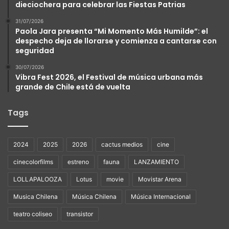
dieciochera para celebrar las Fiestas Patrias
31/07/2026
Paola Jara presenta “Mi Momento Más Humilde”: el
despecho deja de llorarse y comienza a cantarse con
seguridad
30/07/2026
Vibra Fest 2026, el Festival de música urbana más
grande de Chile está de vuelta
Tags
2024
2025
2026
cactus medios
cine
cinecolorfilms
estreno
fauna
LANZAMIENTO
LOLLAPALOOZA
Lotus
movie
Movistar Arena
Musica Chilena
Música Chilena
Música Internacional
teatro coliseo
transistor