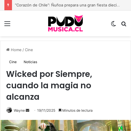
Paola Jara presenta “Mi Momento Más Humilde”: el despecho deja de llorarse y comienza a cantarse con seguridad
Menu
Switch
B
skin
Home
/
Cine
Cine
Noticias
Wicked por Siempre,
cuando la magia no
alcanza
Send
Wayne
19/11/2025
Minutos de lectura
an
email