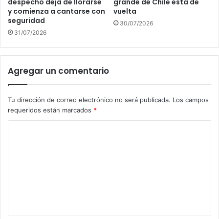
despecho deja de llorarse
grande de Chile está de
y comienza a cantarse con
vuelta
seguridad
30/07/2026
31/07/2026
Agregar un comentario
Tu dirección de correo electrónico no será publicada.
Los campos
requeridos están marcados
*
C
o
m
e
n
t
a