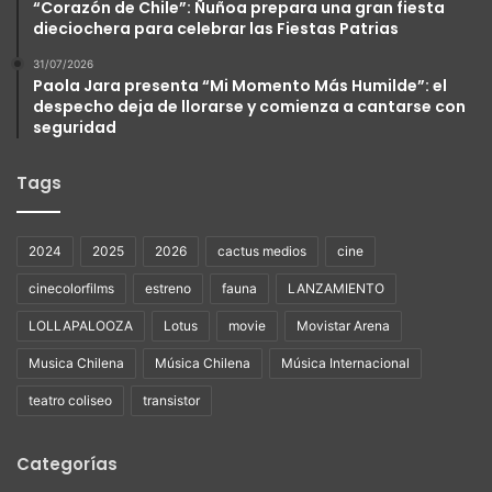
“Corazón de Chile”: Ñuñoa prepara una gran fiesta
dieciochera para celebrar las Fiestas Patrias
31/07/2026
Paola Jara presenta “Mi Momento Más Humilde”: el
despecho deja de llorarse y comienza a cantarse con
seguridad
Tags
2024
2025
2026
cactus medios
cine
cinecolorfilms
estreno
fauna
LANZAMIENTO
LOLLAPALOOZA
Lotus
movie
Movistar Arena
Musica Chilena
Música Chilena
Música Internacional
teatro coliseo
transistor
Categorías