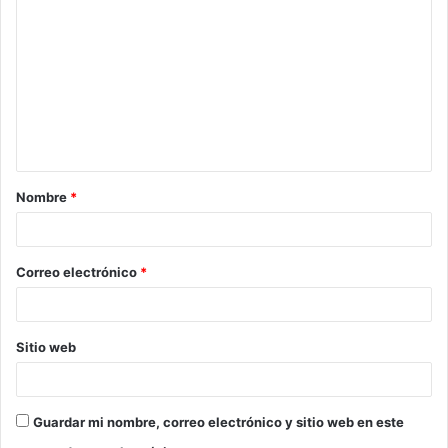
o
m
e
n
t
a
Nombre
*
r
i
o
Correo electrónico
*
*
Sitio web
Guardar mi nombre, correo electrónico y sitio web en este