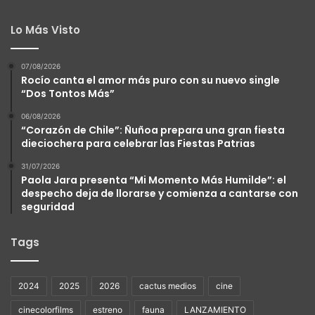
Lo Más Visto
07/08/2026
Rocío canta el amor más puro con su nuevo single
“Dos Tontos Más”
06/08/2026
“Corazón de Chile”: Ñuñoa prepara una gran fiesta
dieciochera para celebrar las Fiestas Patrias
31/07/2026
Paola Jara presenta “Mi Momento Más Humilde”: el
despecho deja de llorarse y comienza a cantarse con
seguridad
Tags
2024
2025
2026
cactus medios
cine
cinecolorfilms
estreno
fauna
LANZAMIENTO