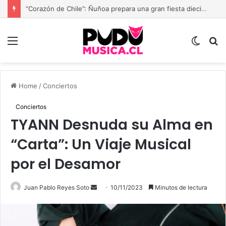
“Corazón de Chile”: Ñuñoa prepara una gran fiesta dieciochera para celebrar las Fiestas Patrias
Menu
Switch
B
skin
Home
/
Conciertos
Conciertos
TYANN Desnuda su Alma en
“Carta”: Un Viaje Musical
por el Desamor
Send
Juan Pablo Reyes Soto
10/11/2023
Minutos de lectura
an
email