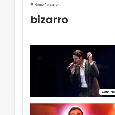
Home
/
bizarro
bizarro
Conciert