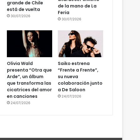
grande de Chile
de la mano de La
está de vuelta
Feria
30/07/2026
30/07/2026
Olivia Wald
Saiko estrena
presenta “Otra que
“Frente a Frente”,
Arde”, un álbum
su nueva
que transforma las
colaboración junto
cicatrices del amor
a De Saloon
en canciones
24/07/2026
24/07/2026