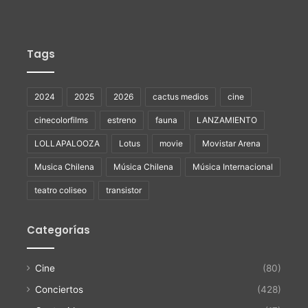
Tags
2024
2025
2026
cactus medios
cine
cinecolorfilms
estreno
fauna
LANZAMIENTO
LOLLAPALOOZA
Lotus
movie
Movistar Arena
Musica Chilena
Música Chilena
Música Internacional
teatro coliseo
transistor
Categorías
Cine
(80)
Conciertos
(428)