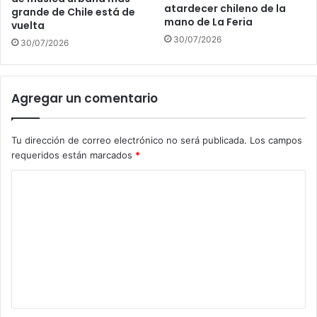
atardecer chileno de la
grande de Chile está de
mano de La Feria
vuelta
30/07/2026
30/07/2026
Agregar un comentario
Tu dirección de correo electrónico no será publicada.
Los campos
requeridos están marcados
*
C
o
m
e
n
t
a