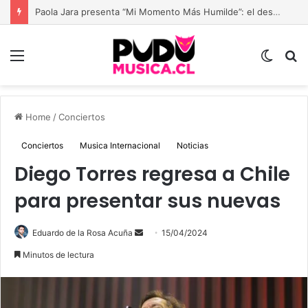
Paola Jara presenta “Mi Momento Más Humilde”: el despecho deja de llorarse y comienza a cantarse con seguridad
Menu
Switch
B
skin
Home
/
Conciertos
Conciertos
Musica Internacional
Noticias
Diego Torres regresa a Chile
para presentar sus nuevas
Send
Eduardo de la Rosa Acuña
15/04/2024
an
Minutos de lectura
email