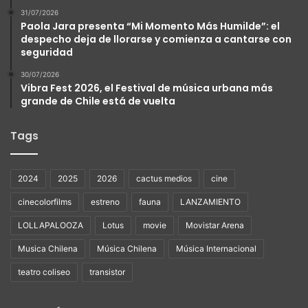
31/07/2026
Paola Jara presenta “Mi Momento Más Humilde”: el
despecho deja de llorarse y comienza a cantarse con
seguridad
30/07/2026
Vibra Fest 2026, el Festival de música urbana más
grande de Chile está de vuelta
Tags
2024
2025
2026
cactus medios
cine
cinecolorfilms
estreno
fauna
LANZAMIENTO
LOLLAPALOOZA
Lotus
movie
Movistar Arena
Musica Chilena
Música Chilena
Música Internacional
teatro coliseo
transistor