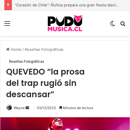
“Corazón de Chile”: Ñuñoa prepara una gran fiesta dieciochera para celebrar las Fiestas Patrias
Menu
Switch
B
skin
Home
/
Reseñas Fotográficas
Reseñas Fotográficas
QUEVEDO “la prosa
del trap rugió sin
descansar”
Send
Wayne
05/12/2023
Minutos de lectura
an
email