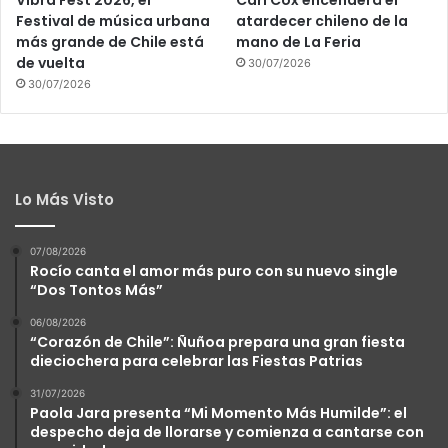
Vibra Fest 2026, el
Carl Cox encenderá el
Festival de música urbana
atardecer chileno de la
más grande de Chile está
mano de La Feria
de vuelta
30/07/2026
30/07/2026
Lo Más Visto
07/08/2026
Rocío canta el amor más puro con su nuevo single
“Dos Tontos Más”
06/08/2026
“Corazón de Chile”: Ñuñoa prepara una gran fiesta
dieciochera para celebrar las Fiestas Patrias
31/07/2026
Paola Jara presenta “Mi Momento Más Humilde”: el
despecho deja de llorarse y comienza a cantarse con