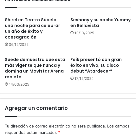
Shirel en Teatro Súbela:
Seshany y su noche Yummy
una noche para celebrar
en Bellavista
un año de éxito y
13/10/2025
consagración
06/12/2025
Suede demuestra que esta
Fëik presentó con gran
más vigente que nunca y
éxito en vivo, su disco
domina un Movistar Arena
debut “Atardecer”
repleto
17/12/2024
14/03/2025
Agregar un comentario
Tu dirección de correo electrónico no será publicada.
Los campos
requeridos están marcados
*