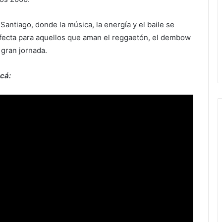
 Santiago, donde la música, la energía y el baile se
perfecta para aquellos que aman el reggaetón, el dembow
 gran jornada.
acá: