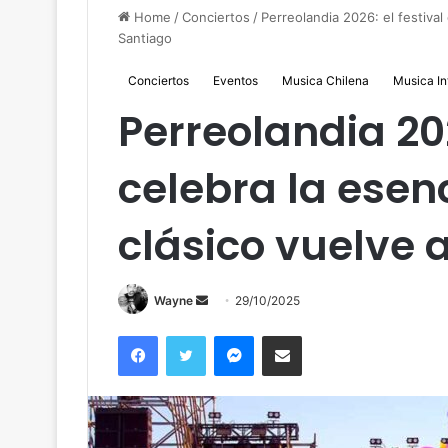
Home
/
Conciertos
/
Perreolandia 2026: el festival
Santiago
Conciertos
Eventos
Musica Chilena
Musica In
Perreolandia 202
celebra la esen
clásico vuelve 
Send
Wayne
29/10/2025
an
Facebook
Twitter
Messenger
Compartir por correo
email