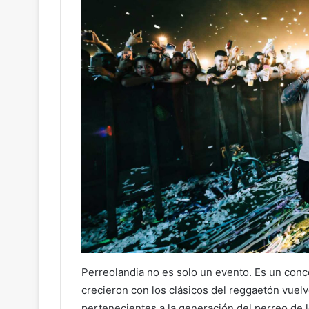
Perreolandia no es solo un evento. Es un conc
crecieron con los clásicos del reggaetón vuelv
pertenecientes a la generación del perreo de 