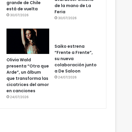
grande de Chile
de la mano de La
está de vuelta
Feria
30/07/2026
30/07/2026
Saiko estrena
“Frente a Frente”,
su nueva
Olivia Wald
colaboración junto
presenta “Otra que
a De Saloon
Arde”, un álbum
24/07/2026
que transforma las
cicatrices del amor
en canciones
24/07/2026