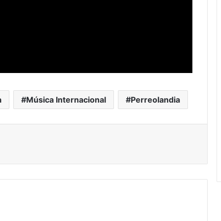
a
Música Internacional
Perreolandia