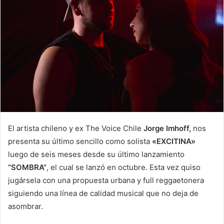
El artista chileno y ex The Voice Chile
Jorge Imhoff,
nos
presenta su último sencillo como solista
«EXCITINA»
luego de seis meses desde su último lanzamiento
“SOMBRA”
, el cual se lanzó en octubre. Esta vez quiso
jugársela con una propuesta urbana y full reggaetonera
siguiendo una línea de calidad musical que no deja de
asombrar.