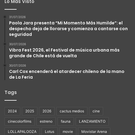
Lo Más Visto
31/07/2026
Paola Jara presenta “Mi Momento Más Humilde”: el
despecho deja de llorarse y comienza a cantarse con
seguridad
30/07/2026
Vibra Fest 2026, el Festival de música urbana más
grande de Chile está de vuelta
30/07/2026
Carl Cox encenderá el atardecer chileno de la mano
de La Feria
Tags
2024
2025
2026
cactus medios
cine
cinecolorfilms
estreno
fauna
LANZAMIENTO
LOLLAPALOOZA
Lotus
movie
Movistar Arena