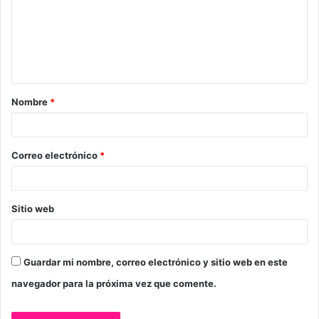
e
n
t
a
Nombre
*
r
i
o
Correo electrónico
*
*
Sitio web
Guardar mi nombre, correo electrónico y sitio web en este
navegador para la próxima vez que comente.