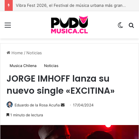
Vibra Fest 2026, el Festival de música urbana más grande de Chile está de vuelta
Menu
Switch
B
skin
Home
/
Noticias
Musica Chilena
Noticias
JORGE IMHOFF lanza su
nuevo single «EXCITINA»
Send
Eduardo de la Rosa Acuña
17/04/2024
an
1 minuto de lectura
email