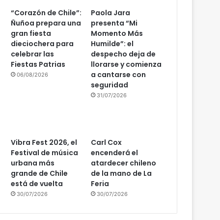
“Corazón de Chile”:
Paola Jara
Ñuñoa prepara una
presenta “Mi
gran fiesta
Momento Más
dieciochera para
Humilde”: el
celebrar las
despecho deja de
Fiestas Patrias
llorarse y comienza
a cantarse con
06/08/2026
seguridad
31/07/2026
Vibra Fest 2026, el
Carl Cox
Festival de música
encenderá el
urbana más
atardecer chileno
grande de Chile
de la mano de La
está de vuelta
Feria
30/07/2026
30/07/2026