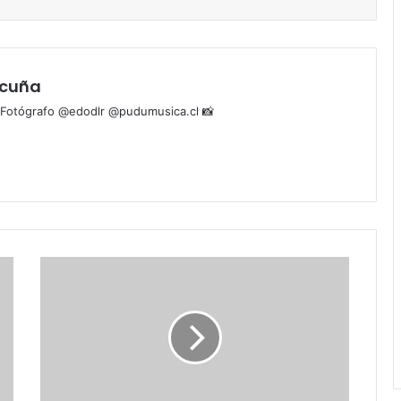
Acuña
l Fotógrafo @edodlr @pudumusica.cl 📸