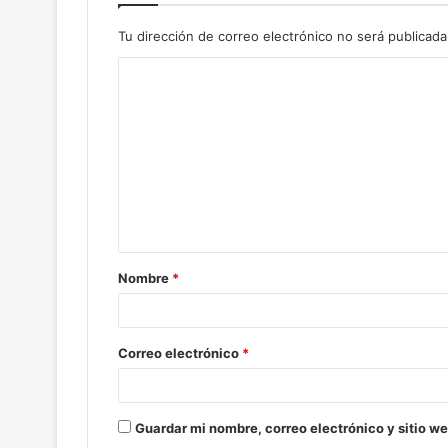
Tu dirección de correo electrónico no será publicada
C
o
m
e
n
t
a
Nombre
*
r
i
o
Correo electrónico
*
*
Guardar mi nombre, correo electrónico y sitio w