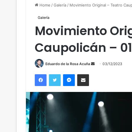
Home
/
Galería
/
Movimiento Original – Teatro Caup
Galería
Movimiento Orig
Caupolicán – 01
Send
Eduardo de la Rosa Acuña
03/12/2023
an
Facebook
Twitter
Messenger
Compartir por correo
email