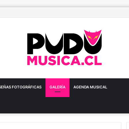
ñoa prepara una gran fiesta dieciochera para celebrar las Fiestas Patria
SEÑAS FOTOGRÁFICAS
GALERÍA
AGENDA MUSICAL