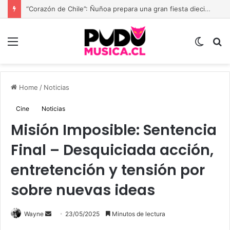
Paola Jara presenta “Mi Momento Más Humilde”: el despecho deja de llorarse y comienza a cantarse con seguridad
Menu
Switch
B
skin
Home
/
Noticias
Cine
Noticias
Misión Imposible: Sentencia
Final – Desquiciada acción,
entretención y tensión por
sobre nuevas ideas
Send
Wayne
23/05/2025
Minutos de lectura
an