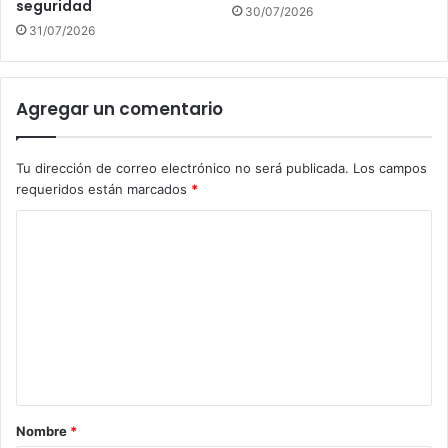
seguridad
30/07/2026
31/07/2026
Agregar un comentario
Tu dirección de correo electrónico no será publicada.
Los campos
requeridos están marcados
*
C
o
m
e
n
t
a
Nombre
*
r