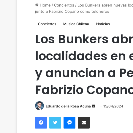
Home
/
Conciertos
/
Los Bunkers abren nuevas loc
junto a Fabrizio Copano como teloneros
Conciertos
Musica Chilena
Noticias
Los Bunkers ab
localidades en 
y anuncian a Pe
Fabrizio Copan
Send
Eduardo de la Rosa Acuña
15/04/2024
an
Facebook
Twitter
Messenger
Compartir por correo
email