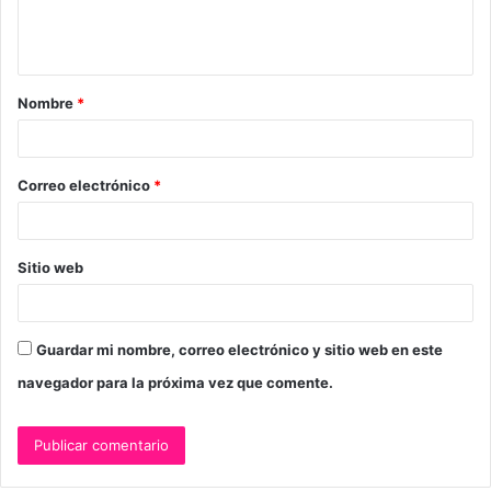
n
t
a
Nombre
*
r
i
o
Correo electrónico
*
*
Sitio web
Guardar mi nombre, correo electrónico y sitio web en este
navegador para la próxima vez que comente.