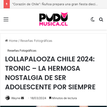
“Corazón de Chile”: Ñuñoa prepara una gran fiesta dieciochera para celebrar las Fiestas Patrias
Menu
Switch
B
skin
Home
/
Reseñas Fotográficas
Reseñas Fotográficas
LOLLAPALOOZA CHILE 2024:
TRONIC – LA HERMOSA
NOSTALGIA DE SER
ADOLESCENTE POR SIEMPRE
Send
Wayne
18/03/2024
Minutos de lectura
an