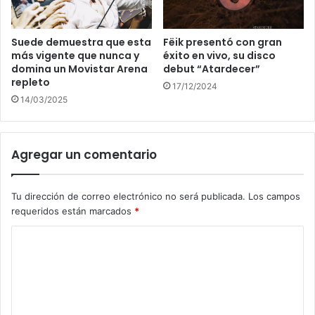
Suede demuestra que esta
Fëik presentó con gran
más vigente que nunca y
éxito en vivo, su disco
domina un Movistar Arena
debut “Atardecer”
repleto
17/12/2024
14/03/2025
Agregar un comentario
Tu dirección de correo electrónico no será publicada.
Los campos
requeridos están marcados
*
C
o
m
e