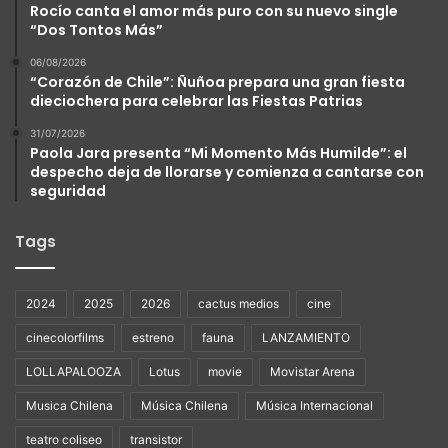
Rocío canta el amor más puro con su nuevo single
“Dos Tontos Más”
06/08/2026
“Corazón de Chile”: Ñuñoa prepara una gran fiesta
dieciochera para celebrar las Fiestas Patrias
31/07/2026
Paola Jara presenta “Mi Momento Más Humilde”: el
despecho deja de llorarse y comienza a cantarse con
seguridad
Tags
2024
2025
2026
cactus medios
cine
cinecolorfilms
estreno
fauna
LANZAMIENTO
LOLLAPALOOZA
Lotus
movie
Movistar Arena
Musica Chilena
Música Chilena
Música Internacional
teatro coliseo
transistor