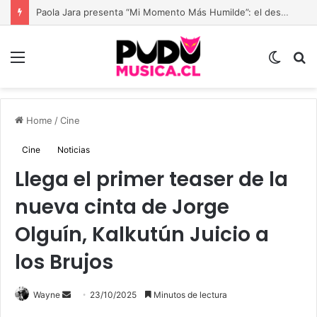
Vibra Fest 2026, el Festival de música urbana más grande de Chile está de vuelta
Menu
Switch
B
skin
Home
/
Cine
Cine
Noticias
Llega el primer teaser de la
nueva cinta de Jorge
Olguín, Kalkutún Juicio a
los Brujos
Send
Wayne
23/10/2025
Minutos de lectura
an