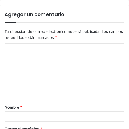
Agregar un comentario
Tu dirección de correo electrónico no será publicada.
Los campos
requeridos están marcados
*
C
o
m
e
n
t
a
Nombre
*
r
i
o
Correo electrónico
*