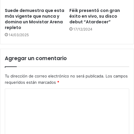
Suede demuestra que esta
Fëik presentó con gran
más vigente que nunca y
éxito en vivo, su disco
domina un Movistar Arena
debut “Atardecer”
repleto
17/12/2024
14/03/2025
Agregar un comentario
Tu dirección de correo electrónico no será publicada.
Los campos
requeridos están marcados
*
C
o
m
e
n