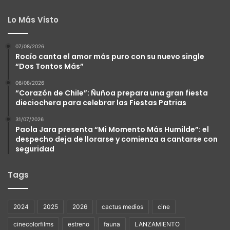
Lo Más Visto
07/08/2026
Rocío canta el amor más puro con su nuevo single
“Dos Tontos Más”
06/08/2026
“Corazón de Chile”: Ñuñoa prepara una gran fiesta
dieciochera para celebrar las Fiestas Patrias
31/07/2026
Paola Jara presenta “Mi Momento Más Humilde”: el
despecho deja de llorarse y comienza a cantarse con
seguridad
Tags
2024
2025
2026
cactus medios
cine
cinecolorfilms
estreno
fauna
LANZAMIENTO