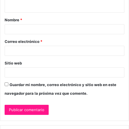
t
a
Nombre
*
r
i
o
Correo electrónico
*
*
Sitio web
Guardar mi nombre, correo electrónico y sitio web en este
navegador para la próxima vez que comente.