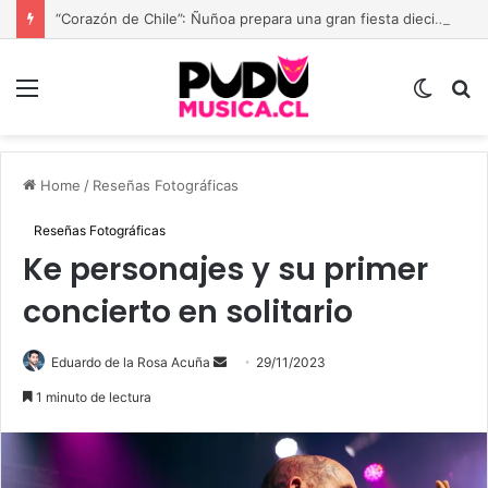
“Corazón de Chile”: Ñuñoa prepara una gran fiesta dieciochera para celebrar las Fiestas Patrias
Menu
Switch
B
skin
Home
/
Reseñas Fotográficas
Reseñas Fotográficas
Ke personajes y su primer
concierto en solitario
Send
Eduardo de la Rosa Acuña
29/11/2023
an
1 minuto de lectura
email