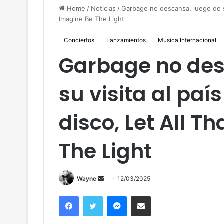
Home
/
Noticias
/
Garbage no descansa, luego de su
Imagine Be The Light
Conciertos
Lanzamientos
Musica Internacional
Garbage no des
su visita al paí
disco, Let All 
The Light
Send
Wayne
12/03/2025
an
Facebook
Twitter
Messenger
Compartir por correo
email