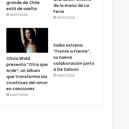
grande de Chile
de la mano de La
está de vuelta
Feria
30/07/2026
30/07/2026
Saiko estrena
“Frente a Frente”,
su nueva
Olivia Wald
colaboración junto
presenta “Otra que
a De Saloon
Arde”, un álbum
24/07/2026
que transforma las
cicatrices del amor
en canciones
24/07/2026