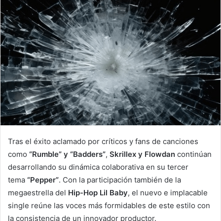
Tras el éxito aclamado por críticos y fans de canciones
como
“Rumble” y “Badders”
,
Skrillex y Flowdan
continúan
desarrollando su dinámica colaborativa en su tercer
tema
“Pepper”
. Con la participación también de la
megaestrella del
Hip-Hop Lil Baby
, el nuevo e implacable
single reúne las voces más formidables de este estilo con
la consistencia de un innovador productor.