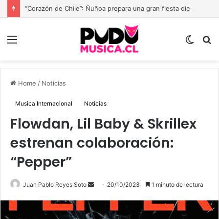
“Corazón de Chile”: Ñuñoa prepara una gran fiesta dieciochera para celebrar las Fiestas Patrias
Menu
Switch
B
skin
Home
/
Noticias
Musica Internacional
Noticias
Flowdan, Lil Baby & Skrillex
estrenan colaboración:
“Pepper”
Send
Juan Pablo Reyes Soto
20/10/2023
1 minuto de lectura
an
email