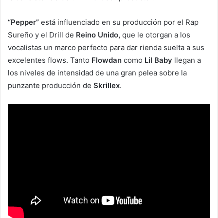
“Pepper”
está influenciado en su producción por el Rap
Sureño y el Drill de
Reino Unido,
que le otorgan a los
vocalistas un marco perfecto para dar rienda suelta a sus
excelentes flows. Tanto
Flowdan
como
Lil Baby
llegan a
los niveles de intensidad de una gran pelea sobre la
punzante producción de
Skrillex
.