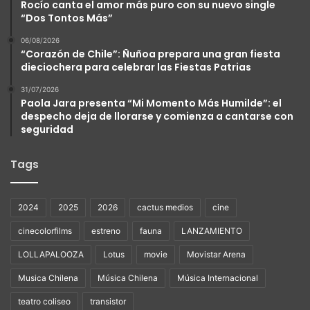
Rocío canta el amor más puro con su nuevo single
“Dos Tontos Más”
06/08/2026
“Corazón de Chile”: Ñuñoa prepara una gran fiesta
dieciochera para celebrar las Fiestas Patrias
31/07/2026
Paola Jara presenta “Mi Momento Más Humilde”: el
despecho deja de llorarse y comienza a cantarse con
seguridad
Tags
2024
2025
2026
cactus medios
cine
cinecolorfilms
estreno
fauna
LANZAMIENTO
LOLLAPALOOZA
Lotus
movie
Movistar Arena
Musica Chilena
Música Chilena
Música Internacional
teatro coliseo
transistor