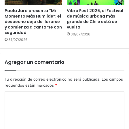
Paola Jara presenta “Mi
Vibra Fest 2026, el Festival
Momento Más Humilde”: el
de música urbana más
despecho deja de llorarse
grande de Chile está de
y comienza a cantarse con
vuelta
seguridad
30/07/2026
31/07/2026
Agregar un comentario
Tu dirección de correo electrónico no será publicada.
Los campos
requeridos están marcados
*
C
o
m
e