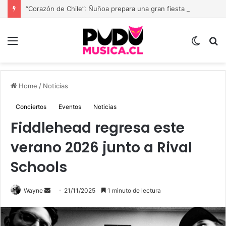
“Corazón de Chile”: Ñuñoa prepara una gran fiesta dieciochera para celebrar las Fiestas Patrias
Menu
Switch
B
skin
Home
/
Noticias
Conciertos
Eventos
Noticias
Fiddlehead regresa este
verano 2026 junto a Rival
Schools
Send
Wayne
21/11/2025
1 minuto de lectura
an
email