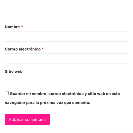
n
t
a
Nombre
*
r
i
o
Correo electrónico
*
*
Sitio web
Guardar mi nombre, correo electrónico y sitio web en este
navegador para la próxima vez que comente.