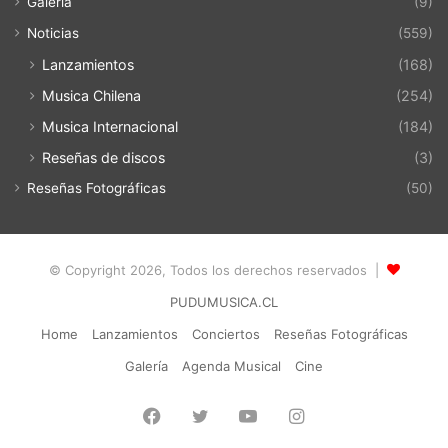
Galería
(9)
Noticias
(559)
Lanzamientos
(168)
Musica Chilena
(254)
Musica Internacional
(184)
Reseñas de discos
(3)
Reseñas Fotográficas
(50)
© Copyright 2026, Todos los derechos reservados |
PUDUMUSICA.CL
Home
Lanzamientos
Conciertos
Reseñas Fotográficas
Galería
Agenda Musical
Cine
Facebook
Twitter
YouTube
Instagram