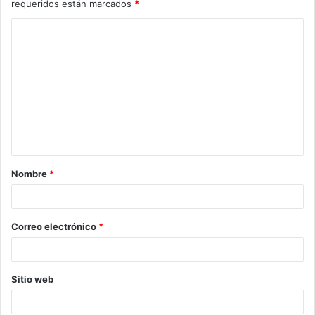
requeridos están marcados
*
C
o
m
e
n
t
a
Nombre
*
r
i
o
Correo electrónico
*
*
Sitio web