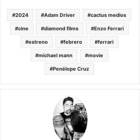
2024
Adam Driver
cactus medios
cine
diamond films
Enzo Ferrari
estreno
febrero
ferrari
michael mann
movie
Penélope Cruz