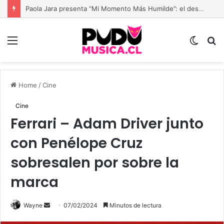
Vibra Fest 2026, el Festival de música urbana más grande de Chile está de vuelta
Menu
Switch
B
skin
Home
/
Cine
Cine
Ferrari – Adam Driver junto
con Penélope Cruz
sobresalen por sobre la
marca
Send
Wayne
07/02/2024
Minutos de lectura
an