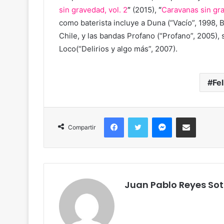
sin gravedad, vol. 2
”
(2015),
“
Caravanas sin gra
como baterista incluye a Duna (“Vacío”, 1998,
Chile, y las bandas Profano (“Profano”, 2005), 
Loco
(“Delirios y algo más”, 2007).
Fe
Facebook
Twitter
Messenger
Compartir por correo
Compartir
Juan Pablo Reyes So