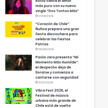
Rocío canta el amor
más puro con su nuevo
single “Dos Tontos Más”
07/08/2026
“Corazón de Chile”:
Ñuñoa prepara una gran
fiesta dieciochera para
celebrar las Fiestas
Patrias
06/08/2026
Paola Jara presenta “Mi
Momento Más Humilde”:
el despecho deja de
llorarse y comienza a
cantarse con seguridad
31/07/2026
Vibra Fest 2026, el
Festival de música
urbana más grande de
Chile está de vuelta