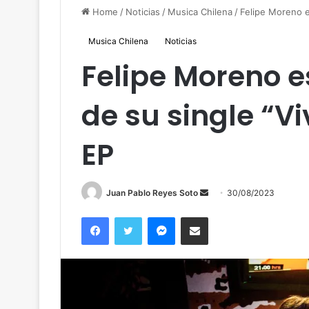
Home
/
Noticias
/
Musica Chilena
/
Felipe Moreno es
Musica Chilena
Noticias
Felipe Moreno e
de su single “Vi
EP
Send
Juan Pablo Reyes Soto
30/08/2023
an
Facebook
Twitter
Messenger
Compartir por correo
email