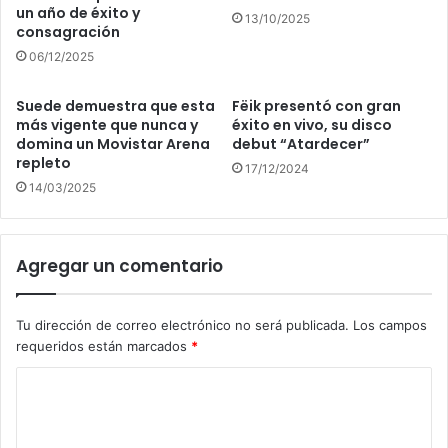
un año de éxito y
13/10/2025
consagración
06/12/2025
Suede demuestra que esta
Fëik presentó con gran
más vigente que nunca y
éxito en vivo, su disco
domina un Movistar Arena
debut “Atardecer”
repleto
17/12/2024
14/03/2025
Agregar un comentario
Tu dirección de correo electrónico no será publicada.
Los campos
requeridos están marcados
*
C
o
m