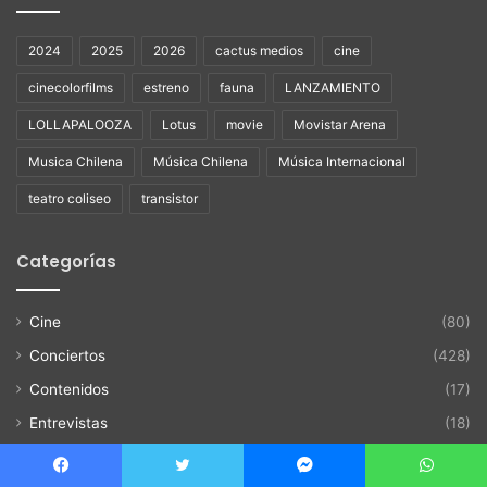
2024
2025
2026
cactus medios
cine
cinecolorfilms
estreno
fauna
LANZAMIENTO
LOLLAPALOOZA
Lotus
movie
Movistar Arena
Musica Chilena
Música Chilena
Música Internacional
teatro coliseo
transistor
Categorías
Cine
(80)
Conciertos
(428)
Contenidos
(17)
Entrevistas
(18)
Eventos
(86)
Facebook
Twitter
Messenger
WhatsApp