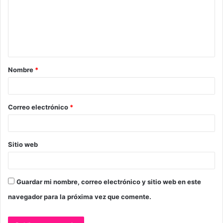
e
n
t
a
Nombre
*
r
i
o
Correo electrónico
*
*
Sitio web
Guardar mi nombre, correo electrónico y sitio web en este
navegador para la próxima vez que comente.