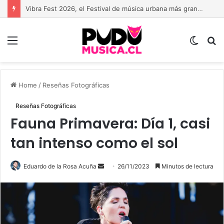
Vibra Fest 2026, el Festival de música urbana más grande de Chile está de vuelta
Menu
Switch
B
skin
Home
/
Reseñas Fotográficas
Reseñas Fotográficas
Fauna Primavera: Día 1, casi
tan intenso como el sol
Send
Eduardo de la Rosa Acuña
26/11/2023
Minutos de lectura
an
email