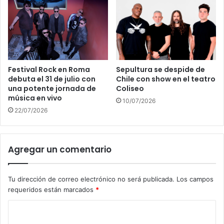
Festival Rock en Roma
Sepultura se despide de
debuta el 31 de julio con
Chile con show en el teatro
una potente jornada de
Coliseo
música en vivo
10/07/2026
22/07/2026
Agregar un comentario
Tu dirección de correo electrónico no será publicada.
Los campos
requeridos están marcados
*
C
o