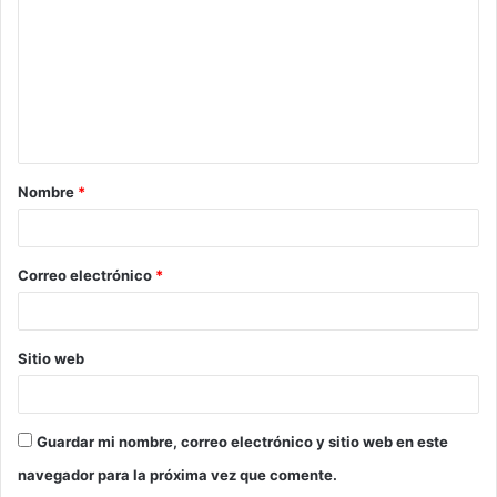
m
e
n
t
a
Nombre
*
r
i
o
Correo electrónico
*
*
Sitio web
Guardar mi nombre, correo electrónico y sitio web en este
navegador para la próxima vez que comente.