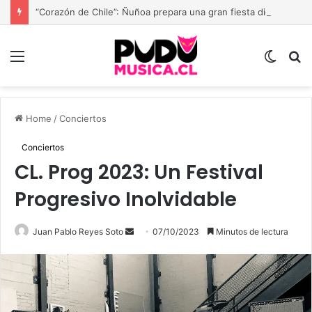
“Corazón de Chile”: Ñuñoa prepara una gran fiesta dieciochera para celebrar las Fiestas Patrias
Menu
Switch
B
skin
Home
/
Conciertos
Conciertos
CL. Prog 2023: Un Festival
Progresivo Inolvidable
Send
Juan Pablo Reyes Soto
07/10/2023
Minutos de lectura
an
email