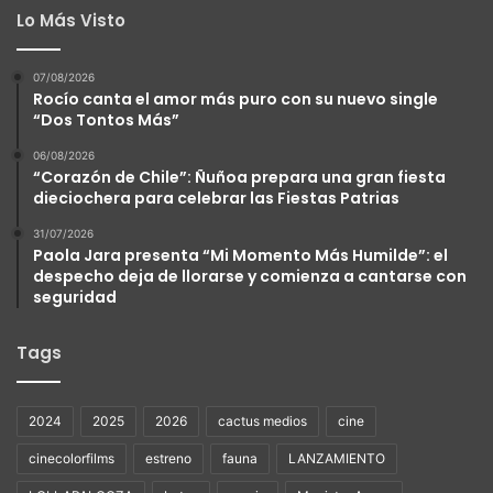
Lo Más Visto
07/08/2026
Rocío canta el amor más puro con su nuevo single
“Dos Tontos Más”
06/08/2026
“Corazón de Chile”: Ñuñoa prepara una gran fiesta
dieciochera para celebrar las Fiestas Patrias
31/07/2026
Paola Jara presenta “Mi Momento Más Humilde”: el
despecho deja de llorarse y comienza a cantarse con
seguridad
Tags
2024
2025
2026
cactus medios
cine
cinecolorfilms
estreno
fauna
LANZAMIENTO