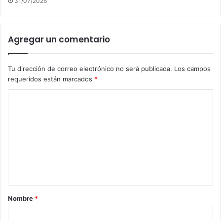
31/07/2026
Agregar un comentario
Tu dirección de correo electrónico no será publicada.
Los campos
requeridos están marcados
*
C
o
m
e
n
t
a
Nombre
*
r
i