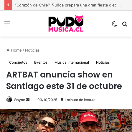
Paola Jara presenta “Mi Momento Más Humilde”: el despecho deja de llorarse y comienza a cantarse con seguridad
Menu
Switch
B
skin
Home
/
Noticias
Conciertos
Eventos
Musica Internacional
Noticias
ARTBAT anuncia show en
Santiago este 31 de octubre
Send
Wayne
03/10/2025
1 minuto de lectura
an
email