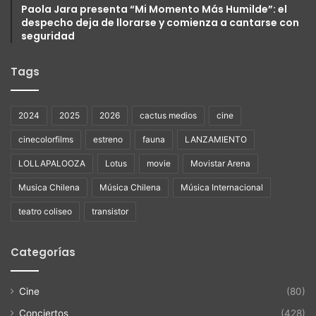
Paola Jara presenta “Mi Momento Más Humilde”: el
despecho deja de llorarse y comienza a cantarse con
seguridad
Tags
2024
2025
2026
cactus medios
cine
cinecolorfilms
estreno
fauna
LANZAMIENTO
LOLLAPALOOZA
Lotus
movie
Movistar Arena
Musica Chilena
Música Chilena
Música Internacional
teatro coliseo
transistor
Categorías
Cine
(80)
Conciertos
(428)