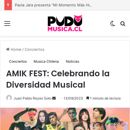
Paola Jara presenta “Mi Momento Más Humilde”: el despecho deja de llorarse y comienza a cantarse con seguridad
Menu
Switch
B
skin
Home
/
Conciertos
Conciertos
Musica Chilena
Noticias
AMIK FEST: Celebrando la
Diversidad Musical
Send
Juan Pablo Reyes Soto
13/09/2023
1 minuto de lectura
an
email