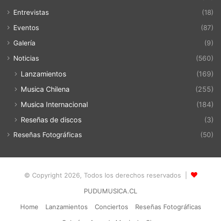
Entrevistas
(18)
Eventos
(87)
Galería
(9)
Noticias
(560)
Lanzamientos
(169)
Musica Chilena
(255)
Musica Internacional
(184)
Reseñas de discos
(3)
Reseñas Fotográficas
(50)
© Copyright 2026, Todos los derechos reservados |
PUDUMUSICA.CL
Home
Lanzamientos
Conciertos
Reseñas Fotográficas