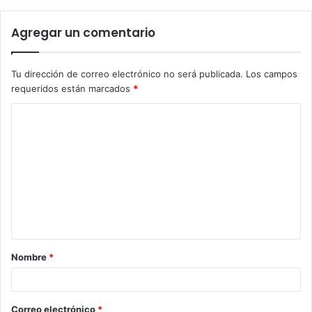
Agregar un comentario
Tu dirección de correo electrónico no será publicada.
Los campos
requeridos están marcados
*
C
o
m
e
n
t
a
Nombre
*
r
i
o
Correo electrónico
*