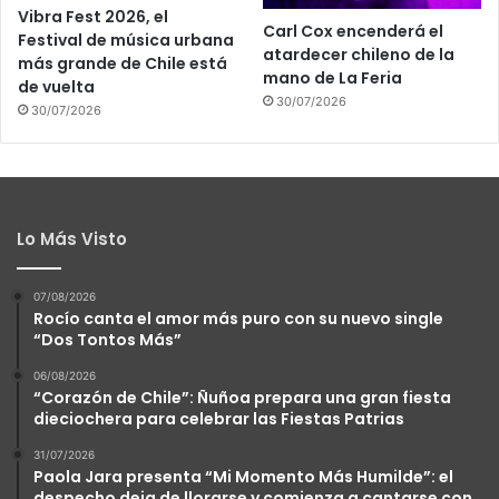
Vibra Fest 2026, el
Carl Cox encenderá el
Festival de música urbana
atardecer chileno de la
más grande de Chile está
mano de La Feria
de vuelta
30/07/2026
30/07/2026
Lo Más Visto
07/08/2026
Rocío canta el amor más puro con su nuevo single
“Dos Tontos Más”
06/08/2026
“Corazón de Chile”: Ñuñoa prepara una gran fiesta
dieciochera para celebrar las Fiestas Patrias
31/07/2026
Paola Jara presenta “Mi Momento Más Humilde”: el
despecho deja de llorarse y comienza a cantarse con