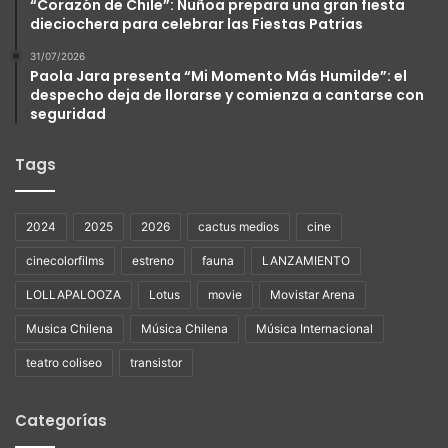
“Corazón de Chile”: Ñuñoa prepara una gran fiesta
dieciochera para celebrar las Fiestas Patrias
31/07/2026
Paola Jara presenta “Mi Momento Más Humilde”: el
despecho deja de llorarse y comienza a cantarse con
seguridad
Tags
2024
2025
2026
cactus medios
cine
cinecolorfilms
estreno
fauna
LANZAMIENTO
LOLLAPALOOZA
Lotus
movie
Movistar Arena
Musica Chilena
Música Chilena
Música Internacional
teatro coliseo
transistor
Categorías