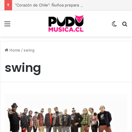
“Corazón de Chile”: Ñuñoa prepara una gran fiesta dieciochera para celebrar las Fiestas Patrias
Menu
Switc
B
skin
Home
/
swing
swing