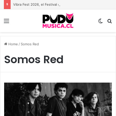
Vibra Fest 2026, el Festival de música urbana más grande de Chile está de vuelta
Menu
Switc
B
skin
Home
/
Somos Red
Somos Red