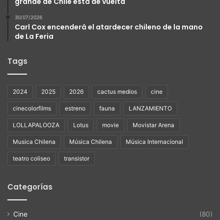
grande de Chile está de vuelta
30/07/2026
Carl Cox encenderá el atardecer chileno de la mano
de La Feria
Tags
2024
2025
2026
cactus medios
cine
cinecolorfilms
estreno
fauna
LANZAMIENTO
LOLLAPALOOZA
Lotus
movie
Movistar Arena
Musica Chilena
Música Chilena
Música Internacional
teatro coliseo
transistor
Categorías
Cine
(80)