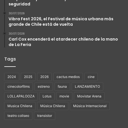
seguridad
30/07/2026
Vibra Fest 2026, el Festival de música urbana más
grande de Chile está de vuelta
30/07/2026
Carl Cox encenderá el atardecer chileno de la mano
de La Feria
Tags
2024
2025
2026
cactus medios
cine
cinecolorfilms
estreno
fauna
LANZAMIENTO
LOLLAPALOOZA
Lotus
movie
Movistar Arena
Musica Chilena
Música Chilena
Música Internacional
teatro coliseo
transistor