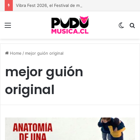
Vibra Fest 2026, el Festival de música urbana más grande de Chile está de vuelta
Menu
Switc
B
skin
Home
/
mejor guión original
mejor guión
original