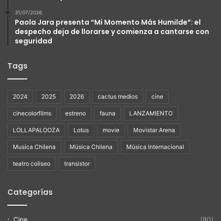
31/07/2026
Paola Jara presenta “Mi Momento Más Humilde”: el
despecho deja de llorarse y comienza a cantarse con
seguridad
Tags
2024
2025
2026
cactus medios
cine
cinecolorfilms
estreno
fauna
LANZAMIENTO
LOLLAPALOOZA
Lotus
movie
Movistar Arena
Musica Chilena
Música Chilena
Música Internacional
teatro coliseo
transistor
Categorías
Cine
(80)