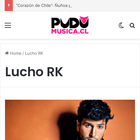
“Corazón de Chile”: Ñuñoa prepara una gran fiesta dieciochera para celebrar las Fiestas Patrias
Menu
Switc
B
skin
Home
/
Lucho RK
Lucho RK