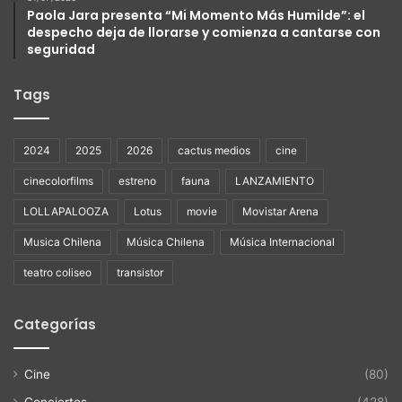
Paola Jara presenta “Mi Momento Más Humilde”: el
despecho deja de llorarse y comienza a cantarse con
seguridad
Tags
2024
2025
2026
cactus medios
cine
cinecolorfilms
estreno
fauna
LANZAMIENTO
LOLLAPALOOZA
Lotus
movie
Movistar Arena
Musica Chilena
Música Chilena
Música Internacional
teatro coliseo
transistor
Categorías
Cine
(80)
Conciertos
(428)