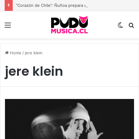
“Corazón de Chile”: Ñuñoa prepara una gran fiesta dieciochera para celebrar las Fiestas Patrias
Menu
Switc
B
skin
Home
/
jere klein
jere klein