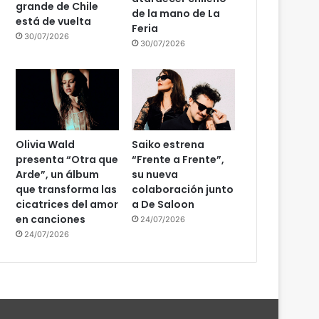
grande de Chile
de la mano de La
está de vuelta
Feria
30/07/2026
30/07/2026
Olivia Wald
Saiko estrena
presenta “Otra que
“Frente a Frente”,
Arde”, un álbum
su nueva
que transforma las
colaboración junto
cicatrices del amor
a De Saloon
en canciones
24/07/2026
24/07/2026