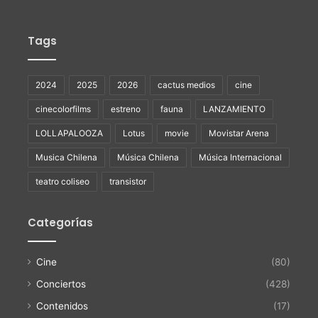
Tags
2024
2025
2026
cactus medios
cine
cinecolorfilms
estreno
fauna
LANZAMIENTO
LOLLAPALOOZA
Lotus
movie
Movistar Arena
Musica Chilena
Música Chilena
Música Internacional
teatro coliseo
transistor
Categorías
Cine
(80)
Conciertos
(428)
Contenidos
(17)