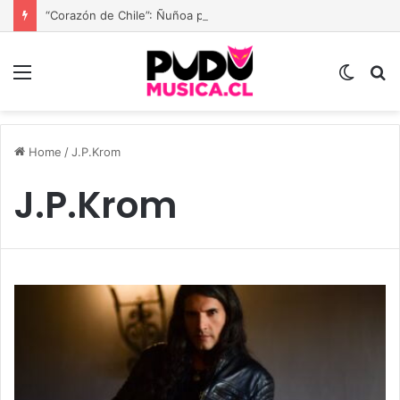
“Corazón de Chile”: Ñuñoa prepara una gran fiesta dieciochera para celebrar las Fiestas Patrias
Menu
Switc
B
skin
Home
/
J.P.Krom
J.P.Krom