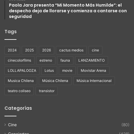
Paola Jara presenta “Mi Momento Más Humilde”: el
despecho deja de llorarse y comienza a cantarse con
seguridad
Tags
2024
2025
2026
cactus medios
cine
cinecolorfilms
estreno
fauna
LANZAMIENTO
LOLLAPALOOZA
Lotus
movie
Movistar Arena
Musica Chilena
Música Chilena
Música Internacional
teatro coliseo
transistor
Categorías
Cine
(80)
Conciertos
(428)