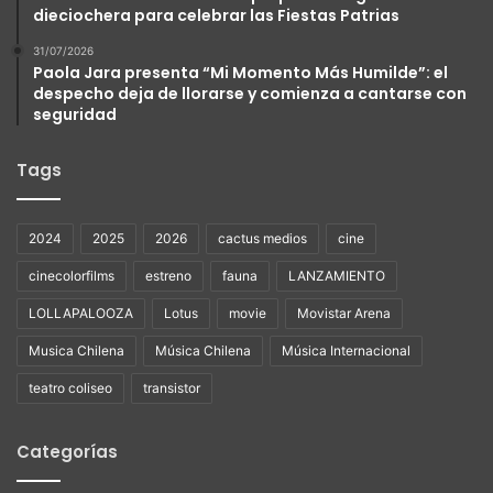
dieciochera para celebrar las Fiestas Patrias
31/07/2026
Paola Jara presenta “Mi Momento Más Humilde”: el
despecho deja de llorarse y comienza a cantarse con
seguridad
Tags
2024
2025
2026
cactus medios
cine
cinecolorfilms
estreno
fauna
LANZAMIENTO
LOLLAPALOOZA
Lotus
movie
Movistar Arena
Musica Chilena
Música Chilena
Música Internacional
teatro coliseo
transistor
Categorías