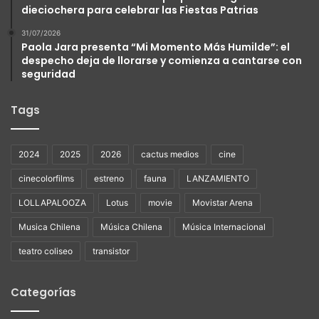
dieciochera para celebrar las Fiestas Patrias
31/07/2026
Paola Jara presenta “Mi Momento Más Humilde”: el
despecho deja de llorarse y comienza a cantarse con
seguridad
Tags
2024
2025
2026
cactus medios
cine
cinecolorfilms
estreno
fauna
LANZAMIENTO
LOLLAPALOOZA
Lotus
movie
Movistar Arena
Musica Chilena
Música Chilena
Música Internacional
teatro coliseo
transistor
Categorías