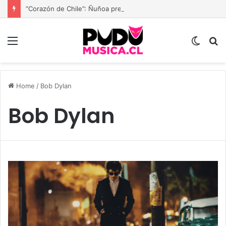
“Corazón de Chile”: Ñuñoa prepara una gran fiesta dieciochera para celebrar las Fiestas Patrias
Menu
Switc
B
skin
Home
/
Bob Dylan
Bob Dylan