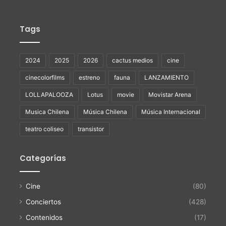
Tags
2024
2025
2026
cactus medios
cine
cinecolorfilms
estreno
fauna
LANZAMIENTO
LOLLAPALOOZA
Lotus
movie
Movistar Arena
Musica Chilena
Música Chilena
Música Internacional
teatro coliseo
transistor
Categorías
Cine
(80)
Conciertos
(428)
Contenidos
(17)