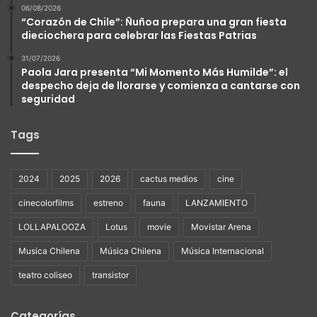
06/08/2026
“Corazón de Chile”: Ñuñoa prepara una gran fiesta
dieciochera para celebrar las Fiestas Patrias
31/07/2026
Paola Jara presenta “Mi Momento Más Humilde”: el
despecho deja de llorarse y comienza a cantarse con
seguridad
Tags
2024
2025
2026
cactus medios
cine
cinecolorfilms
estreno
fauna
LANZAMIENTO
LOLLAPALOOZA
Lotus
movie
Movistar Arena
Musica Chilena
Música Chilena
Música Internacional
teatro coliseo
transistor
Categorías