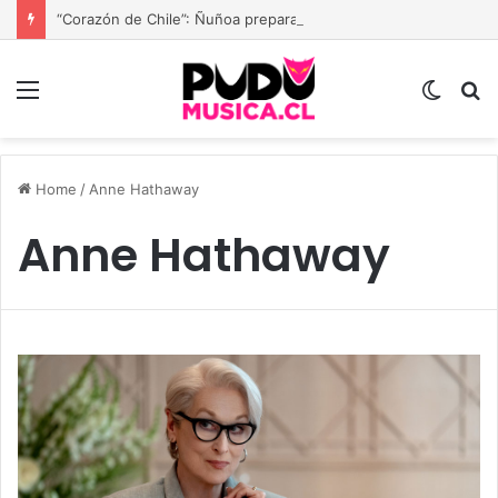
“Corazón de Chile”: Ñuñoa prepara una gran fiesta dieciochera para celebrar las Fiestas Patrias
Menu
Switc
B
skin
Home
/
Anne Hathaway
Anne Hathaway