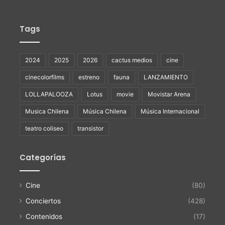
Tags
2024
2025
2026
cactus medios
cine
cinecolorfilms
estreno
fauna
LANZAMIENTO
LOLLAPALOOZA
Lotus
movie
Movistar Arena
Musica Chilena
Música Chilena
Música Internacional
teatro coliseo
transistor
Categorías
Cine
(80)
Conciertos
(428)
Contenidos
(17)