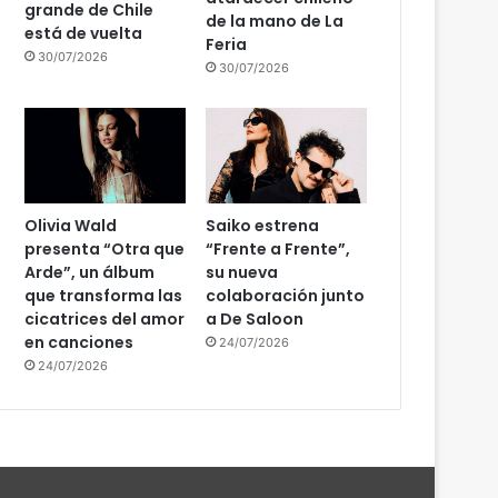
grande de Chile
de la mano de La
está de vuelta
Feria
30/07/2026
30/07/2026
Olivia Wald
Saiko estrena
presenta “Otra que
“Frente a Frente”,
Arde”, un álbum
su nueva
que transforma las
colaboración junto
cicatrices del amor
a De Saloon
en canciones
24/07/2026
24/07/2026