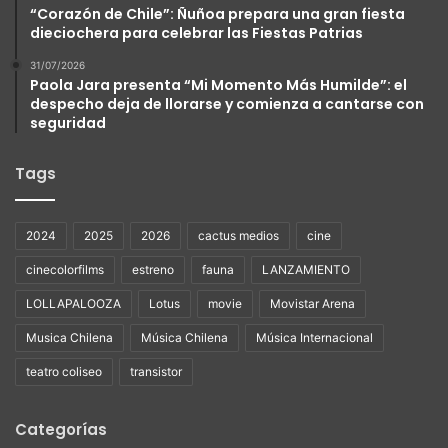
“Corazón de Chile”: Ñuñoa prepara una gran fiesta
dieciochera para celebrar las Fiestas Patrias
31/07/2026
Paola Jara presenta “Mi Momento Más Humilde”: el
despecho deja de llorarse y comienza a cantarse con
seguridad
Tags
2024
2025
2026
cactus medios
cine
cinecolorfilms
estreno
fauna
LANZAMIENTO
LOLLAPALOOZA
Lotus
movie
Movistar Arena
Musica Chilena
Música Chilena
Música Internacional
teatro coliseo
transistor
Categorías