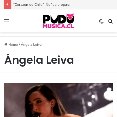
“Corazón de Chile”: Ñuñoa prepara una gran fiesta dieciochera para celebrar las Fiestas Patrias
Menu
Switc
B
skin
Home
/
Ángela Leiva
Ángela Leiva