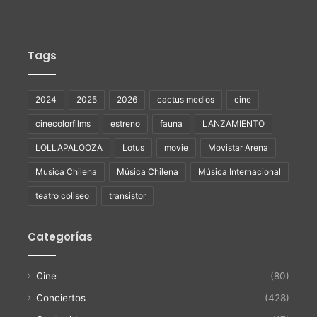
Tags
2024
2025
2026
cactus medios
cine
cinecolorfilms
estreno
fauna
LANZAMIENTO
LOLLAPALOOZA
Lotus
movie
Movistar Arena
Musica Chilena
Música Chilena
Música Internacional
teatro coliseo
transistor
Categorías
Cine
(80)
Conciertos
(428)