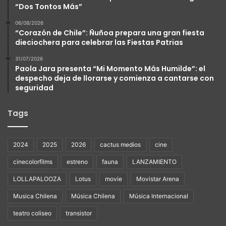
“Dos Tontos Más”
06/08/2026
“Corazón de Chile”: Ñuñoa prepara una gran fiesta
dieciochera para celebrar las Fiestas Patrias
31/07/2026
Paola Jara presenta “Mi Momento Más Humilde”: el
despecho deja de llorarse y comienza a cantarse con
seguridad
Tags
2024
2025
2026
cactus medios
cine
cinecolorfilms
estreno
fauna
LANZAMIENTO
LOLLAPALOOZA
Lotus
movie
Movistar Arena
Musica Chilena
Música Chilena
Música Internacional
teatro coliseo
transistor