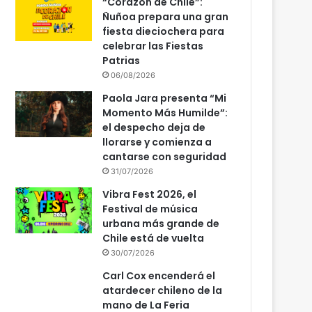
“Corazón de Chile”:
Ñuñoa prepara una gran
fiesta dieciochera para
celebrar las Fiestas
Patrias
06/08/2026
Paola Jara presenta “Mi
Momento Más Humilde”:
el despecho deja de
llorarse y comienza a
cantarse con seguridad
31/07/2026
Vibra Fest 2026, el
Festival de música
urbana más grande de
Chile está de vuelta
30/07/2026
Carl Cox encenderá el
atardecer chileno de la
mano de La Feria