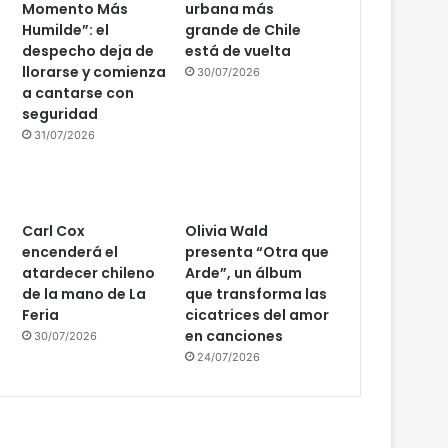
Momento Más
urbana más
Humilde”: el
grande de Chile
despecho deja de
está de vuelta
llorarse y comienza
30/07/2026
a cantarse con
seguridad
31/07/2026
Carl Cox
Olivia Wald
encenderá el
presenta “Otra que
atardecer chileno
Arde”, un álbum
de la mano de La
que transforma las
Feria
cicatrices del amor
en canciones
30/07/2026
24/07/2026