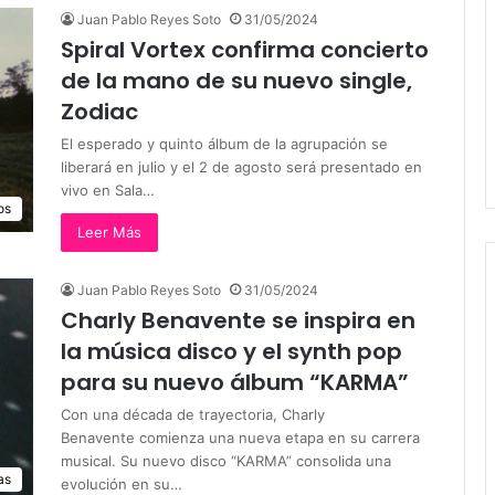
Juan Pablo Reyes Soto
31/05/2024
Spiral Vortex confirma concierto
de la mano de su nuevo single,
Zodiac
El esperado y quinto álbum de la agrupación se
liberará en julio y el 2 de agosto será presentado en
vivo en Sala…
os
Leer Más
Juan Pablo Reyes Soto
31/05/2024
Charly Benavente se inspira en
la música disco y el synth pop
para su nuevo álbum “KARMA”
Con una década de trayectoria, Charly
Benavente comienza una nueva etapa en su carrera
musical. Su nuevo disco “KARMA” consolida una
as
evolución en su…