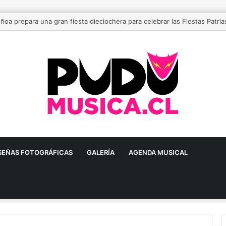
Mi Momento Más Humilde”: el despecho deja de llorarse y comienza a c
SEÑAS FOTOGRÁFICAS
GALERÍA
AGENDA MUSICAL