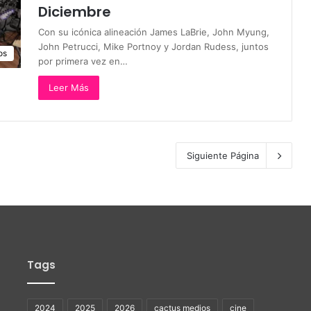
Diciembre
Con su icónica alineación James LaBrie, John Myung,
John Petrucci, Mike Portnoy y Jordan Rudess, juntos
os
por primera vez en…
Leer Más
Siguiente Página
Tags
2024
2025
2026
cactus medios
cine