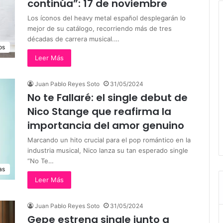
continúa”: 17 de noviembre
Los íconos del heavy metal español desplegarán lo
mejor de su catálogo, recorriendo más de tres
décadas de carrera musical.…
os
Leer Más
Juan Pablo Reyes Soto
31/05/2024
No te Fallaré: el single debut de
Nico Stange que reafirma la
importancia del amor genuino
Marcando un hito crucial para el pop romántico en la
industria musical, Nico lanza su tan esperado single
“No Te…
as
Leer Más
Juan Pablo Reyes Soto
31/05/2024
Gepe estrena single junto a