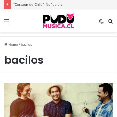
“Corazón de Chile”: Ñuñoa prepara una gran fiesta dieciochera para celebrar las Fiestas Patrias
Menu
Switc
B
skin
Home
/
bacilos
bacilos