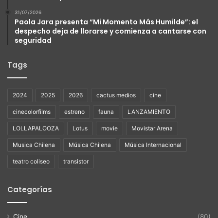
31/07/2026
Paola Jara presenta “Mi Momento Más Humilde”: el
despecho deja de llorarse y comienza a cantarse con
seguridad
Tags
2024
2025
2026
cactus medios
cine
cinecolorfilms
estreno
fauna
LANZAMIENTO
LOLLAPALOOZA
Lotus
movie
Movistar Arena
Musica Chilena
Música Chilena
Música Internacional
teatro coliseo
transistor
Categorías
Cine
(80)